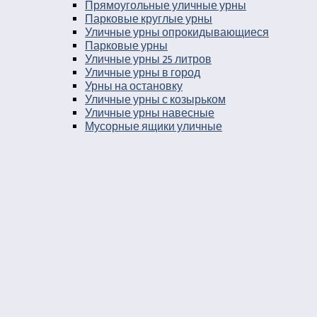
Прямоугольные уличные урны
Парковые круглые урны
Уличные урны опрокидывающиеся
Парковые урны
Уличные урны 25 литров
Уличные урны в город
Урны на остановку
Уличные урны с козырьком
Уличные урны навесные
Мусорные ящики уличные
Уличные урны 30 литров
Баки мусорные в парк
Урны уличные бетонные укомплектованные
ведром вставкой
Урны во двор
Уличные урны пепельницы
Уличные урны напольные пепельницы
Уличные урны пепельницы деревянные
Уличные урны пепельницы металлические
Деревянные уличные урны
Урны к кафе
Урны для кафе самообслуживания
Урны на детскую площадку
Парковые металлические урны